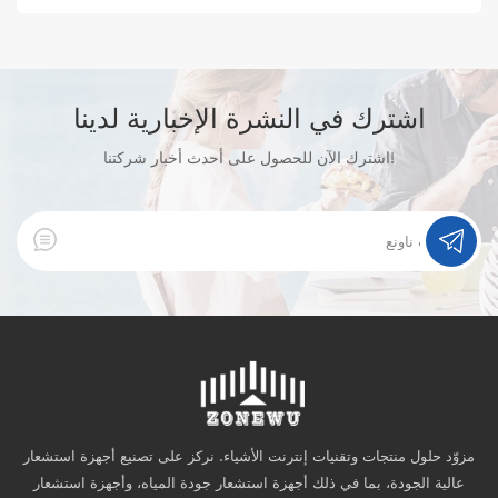
وخاصةً اختبارات جودة المياه الصناعية، ويتميز بثبات عالٍ ودقة قياس
عالية. يتم قبول خدمة OEM و ODM.
اشترك في النشرة الإخبارية لدينا
اشترك الآن للحصول على أحدث أخبار شركتنا!
مزوّد حلول منتجات وتقنيات إنترنت الأشياء. نركز على تصنيع أجهزة استشعار
عالية الجودة، بما في ذلك أجهزة استشعار جودة المياه، وأجهزة استشعار