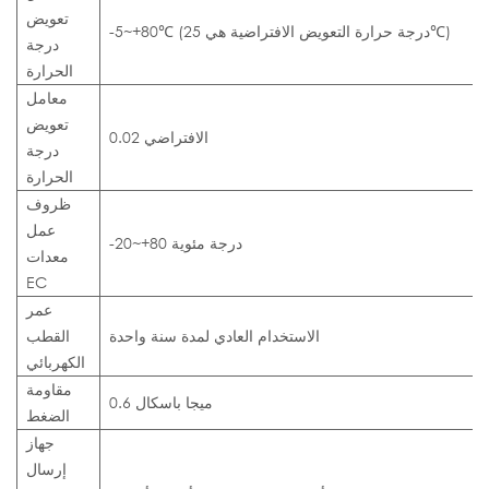
تعويض
-5~+80℃ (درجة حرارة التعويض الافتراضية هي 25℃)
درجة
الحرارة
معامل
تعويض
الافتراضي 0.02
درجة
الحرارة
ظروف
عمل
-20~+80 درجة مئوية
معدات
EC
عمر
الاستخدام العادي لمدة سنة واحدة
القطب
الكهربائي
مقاومة
0.6 ميجا باسكال
الضغط
جهاز
إرسال