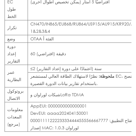
افتراضيًا 5 أمتار (يمكن تخصيص أطوال أخرى)
EC
طول
الخط
CN470/IN865/EU868/RU864/US915/AU915/KR920/AS
تكرار
1&2&3&4
OTAA الفئة أ
وضع
دورة
60 دقيقة (افتراضي)
إعداد
التقارير
≤2 سنة (اعتمادًا على دورة إعداد التقارير)
عمر
ملحوظة:
نظرًا لاستهلاك الطاقة العالي لمستشعر EC، لا يُنصح
البطارية
باستخدام تقارير بيانات الدورة القصيرة.
بروتوكول
شبكات لوراوان وLoRa TDMA
الاتصال
AppEUI: 0000000000000001
معلومات
DevEUI: aaaa202404150001
المعدات
مفتاح التطبيق: 00001111222233334444555566667777
(مرجع)
إصدار MAC: لوراوان 1.0.3