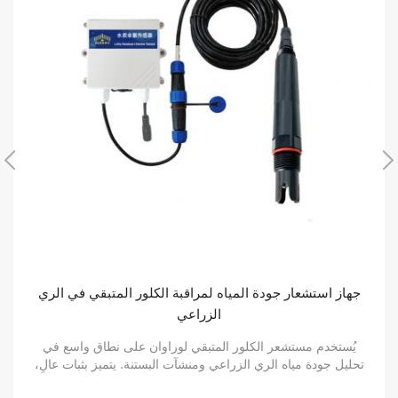
مستشعر رقمي صناعي متين لدرجة الحموضة لمراقبة جودة
المياه
مستشعر درجة حموضة المياه لوراوان من ZoneWu، يتراوح بين 0
و14 درجة مئوية. درجة حرارة التشغيل: 0-40 درجة مئوية. يُستخدم
على نطاق واسع في اختبارات قيمة درجة حموضة المياه المختلفة،