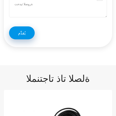
ةلصلا تاذ تاجتنملا