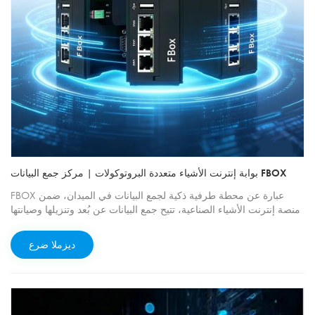
بوابة إنترنت الأشياء متعددة البروتوكولات | مركز جمع البيانات FBOX
FBOX عبارة عن محطة طرفية ذكية لجمع البيانات في الميدان، ضمن
منصة إنترنت الأشياء الصناعية، تتيح جمع البيانات عن بُعد وتنزيلها وصيانتها
بسهولة للمعدات الموجودة في الموقع. يدعم النظام أكثر من 350
بروتوكولًا لبرامج تشغيل الأجهزة الصناعية، بالإضافة إلى واجهات اتصال
ديزملا ضرع
متعددة، ما يجعله يلبي متطلبات الشبكات لمعظم وحدات التحكم الصناعية.
كما يدعم النظام طرقًا متنوعة للوصول إلى الإنترنت وخوادم الحوسبة
السحابية. ويمكن تنفيذ وظائف التهيئة والتشخيص والإدارة عن بُعد مباشرةً
من خلال منصة الإدارة عن بُعد.