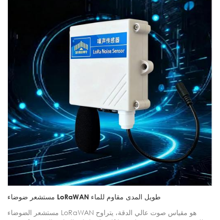
مستشعر ضوضاء LoRaWAN طويل المدى مقاوم للماء
مستشعر الضوضاء LoRaWAN هو مقياس صوت عالي الدقة، يتراوح