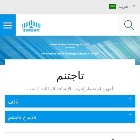
العربية
تاجتنم
أجهزة استشعار إنترنت الأشياء اللاسلكية
تيب
/
تائف
ةديدج تاجتنم