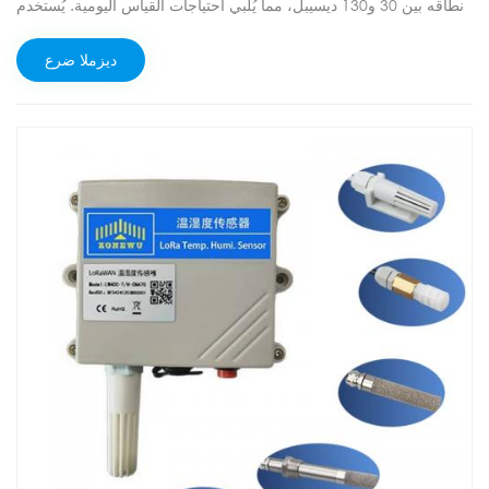
نطاقه بين 30 و130 ديسيبل، مما يُلبي احتياجات القياس اليومية. يُستخدم
على نطاق واسع في مختلف المجالات، مثل القياسات المنزلية، والمكاتب،
وورش العمل، والسيارات، والصناعية.
ديزملا ضرع