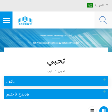
العربية
ثحبي
ثحبي
تيب
/
تائف
ةديدج تاجتنم