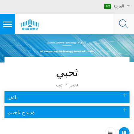
العربية
ثحبي
ثحبي
تيب
/
تائف
ةديدج تاجتنم