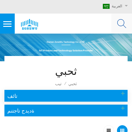
العربية
ثحبي
ثحبي
تيب
/
تائف
ةديدج تاجتنم