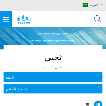
العربية
ثحبي
ثحبي
تيب
/
تائف
ةديدج تاجتنم