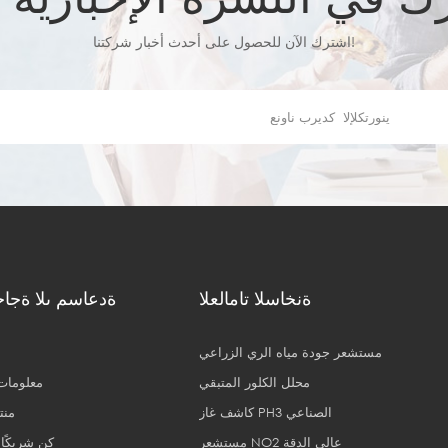
اشترك الآن للحصول على أحدث أخبار شركتنا!
ةنخاسلا تامالعلا
ةدعاسم ىلا ةجا
مستشعر جودة مياه الري الزراعي
محلل الكلور المتبقي
معلومات 
كاشف غاز PH3 الصناعي
منت
مستشعر NO2 عالي الدقة
كن شريكًا 