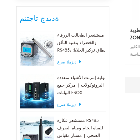
ةديدج تاجتنم
طوبة
مستشعر الطحالب الزرقاء
 طاقة
والخضراء بتقنية التألق
اعية
RS، الذي
RS485، نطاق تركيز الخلايا:
ساسية
0-300 ألف خلية/مل
 مزود
ديزملا ضرع
الجات
أداءً
بوابة إنترنت الأشياء متعددة
. وهو
البروتوكولات | مركز جمع
جالات
البيانات FBOX
لإنتاج
ديزملا ضرع
 مصدر
يار مستمر بجهد واسع 50-28 فولت،
مستشعر عكارة RS485
اتصال ModBus
للمياه الخام ومياه الصرف
RTU قياسي، ويمكنه تعيين عنوان ModBus،
الصحي | مسبار مقياس
اتصال