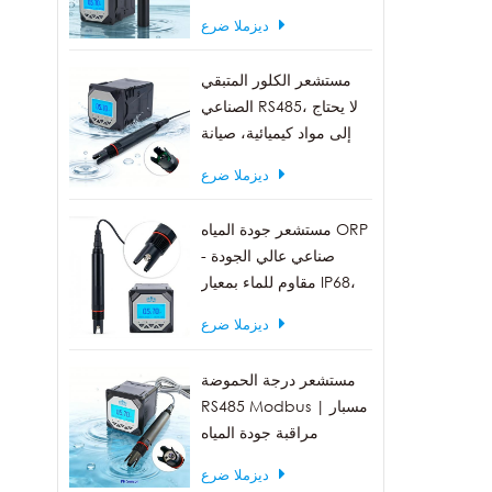
العكارة 0-1000 NTU
ديزملا ضرع
مستشعر الكلور المتبقي
الصناعي RS485، لا يحتاج
إلى مواد كيميائية، صيانة
منخفضة
ديزملا ضرع
مستشعر جودة المياه ORP
صناعي عالي الجودة -
مقاوم للماء بمعيار IP68،
مخرج RS485
ديزملا ضرع
مستشعر درجة الحموضة
RS485 Modbus | مسبار
مراقبة جودة المياه
الصناعية IP68
ديزملا ضرع