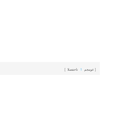
عومجم
1
تاحفصلا