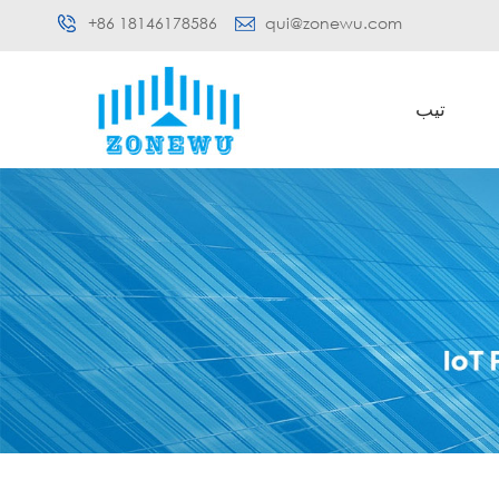
+86 18146178586
qui@zonewu.com
تيب