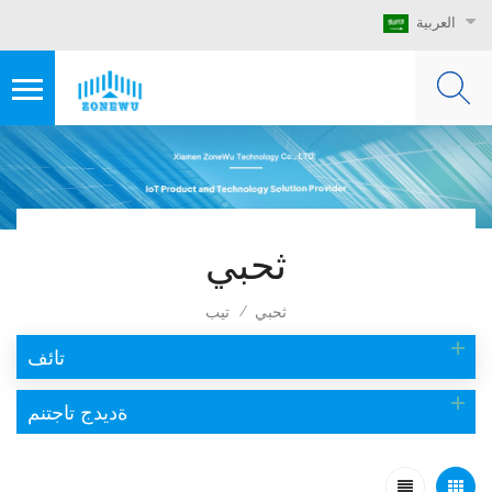
العربية
ثحبي
ثحبي
تيب
/
تائف
ةديدج تاجتنم