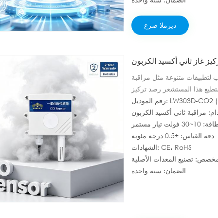
ديزملا ضرع
ب لتطبيقات متنوعة مثل مراقبة
 يستطيع هذا المستشعر رصد تركيز
ل: LW303D-CO2 (RS485)
رعة استجابة عالية، وثبات قوي،
شارة، مما يسهل دمجه مع مختلف
ام: مراقبة ثاني أكسيد الكربون
ولت تيار مستمر
دقة القياس: ±0.5 درجة مئوية
الشهادات: CE، RoHS
الضمان: سنة واحدة