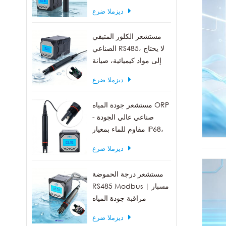
العكارة 0-1000 NTU
ديزملا ضرع
مستشعر الكلور المتبقي
الصناعي RS485، لا يحتاج
إلى مواد كيميائية، صيانة
منخفضة
ديزملا ضرع
مستشعر جودة المياه ORP
صناعي عالي الجودة -
مقاوم للماء بمعيار IP68،
مخرج RS485
ديزملا ضرع
مستشعر درجة الحموضة
RS485 Modbus | مسبار
مراقبة جودة المياه
الصناعية IP68
ديزملا ضرع