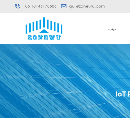
+86 18146178586
qui@zonewu.com
تيب