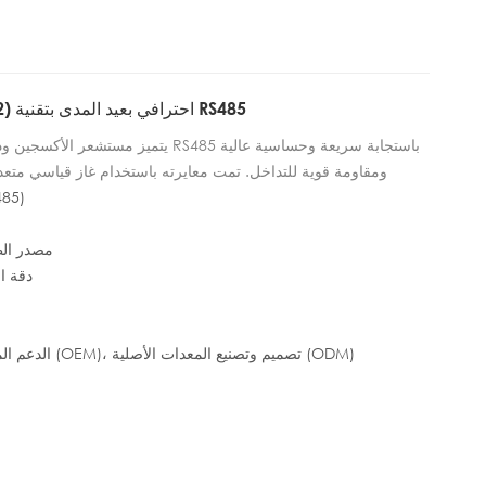
مستشعر غاز الأكسجين (O2) احترافي بعيد المدى بتقنية RS485
يتميز مستشعر الأكسجين ودرجة الحرارة والرط
ومقاومة قوية للتداخل. تمت معايرته باستخدام غاز قياسي متع
رقم ال
درجة الحرارة: ±0.5 درجة مئوية، الرطوب
مصدر الطاقة: 10~30 ف
بجهد كهربائي
دقة القياس: 
مقاوم للماء يُثبت على الحائط، مما يجعله مناسبًا للبيئات القا
والمصانع الكيميائية والبيوت الزجاجية
الدعم المخصص: تصنيع المعدات الأصلية (OEM)، تصميم وتصنيع المعدات الأصلية (ODM)
المستشعر خيارًا مثاليًا لمراقبة الغازات والبيئة في الوقت الفعلي،