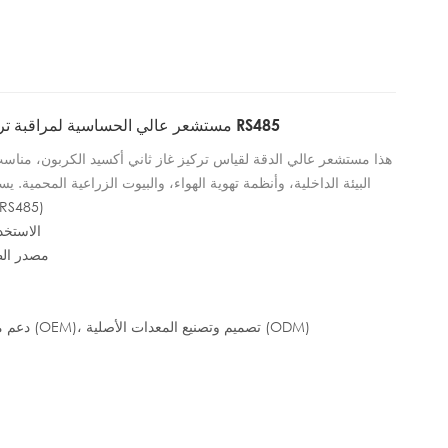
موثوقًا به لإنترنت الأشياء لمراقبة سلامة الهيدروجين عالميًا.
مستشعر عالي الحساسية لمراقبة تركيز غاز ثاني أكسيد الكربون RS485
هذا مستشعر عالي الدقة لقياس تركيز غاز ثاني أكسيد الكربون، مناس
البيئة الداخلية، وأنظمة تهوية الهواء، والبيوت الزراعية المحمية.
رقم المودي
ثاني أكسيد الكربون في الهواء لحظيًا، وإخراج بيانات دقيقة، ويتميز بس
ومقاومة ممتازة للتداخل. كما يدعم طرقًا متعددة لإخراج الإ
الاستخد
الأجهزة، ويساعد المستخدمين على تتبع جودة الغازات في البيئة.
مصدر الطاقة: 10~30 ف
دعم مخصص: تصنيع المعدات الأصلية (OEM)، تصميم وتصنيع المعدات الأصلية (ODM)