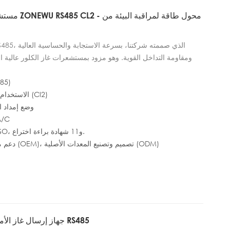
مستشعر درجة ا
ومقاومة التداخل القوية. وهو مزود بمستشعرات غاز الكلور عالية ال
دقة عالية في الكشف، وأداءً مستقرًا، واستهلاكًا منخفضًا للطاقة
رقم ا
الكلور في مجالات السلامة الصناعية، والمراقبة البيئية، والإنتاج ال
الاستخدام: الكشف عن محتوى غاز الكلور (Cl2)
وضع إمداد الطاقة: 5~28 ف
وضع WAN
الشهادات: CE، RoHS، FCC، ISO، و11 شهادة براءة اختراع.
دعم مخصص: تصنيع المعدات الأصلية (OEM)، تصميم وتصنيع المعدات الأصلية (ODM)
جهاز إرسال غاز الأمونيا الكهروكيميائي الصناعي RS485