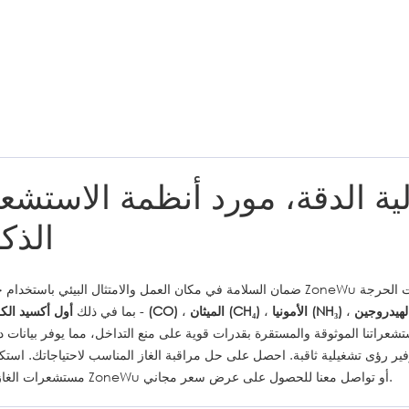
ة الدقة، مورد أنظمة الاستشعا
الذكي
ت الحرجة
،
الأمونيا (NH₃)
،
الميثان (CH₄)
،
أول أكسيد الكربون (CO)
- بما في ذلك
عراتنا الموثوقة والمستقرة بقدرات قوية على منع التداخل، مما يوفر بيانات د
وتوفير رؤى تشغيلية ثاقبة. احصل على حل مراقبة الغاز المناسب لاحتياجاتك. اس
مستشعرات الغاز من ZoneWu أو تواصل معنا للحصول على عرض سعر مجاني.