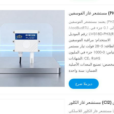
يعتمد مستشعر الفوسفين (PH3) من نوع RS485 على المبدأ الكهروكيميائي ويدعم بروتوكول
ModBusRTU. يتميز بنطاق قياس يتراوح بين 0 و1000 جزء في المليون ودقة تصل إلى 0.1 جزء في
ديل: LW318D-PH3(RS485)
شعر بجهد كهربائي واسع النطاق
ثبّت على الحائط، مما يجعله مناسبًا
الاستخدام: مراقبة الفوسفين
 فولت تيار مستمر
البيانات. يُستخدم هذا المستشعر
جزء في المليون
اعية والإنتاج الزراعي وحماية
الشهادات: CE، RoHS
البيئة.
الضمان: سنة واحدة
ديزملا ضرع
مستشعر غاز الكلور اللاسلكي LoRa (CL2) هو مستشعر إنترنت أشياء لاسلكي يُستخدم لمراقبة غاز