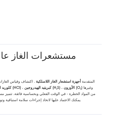
مستشعرات الغاز عالي
ضمان السلامة في مكان العمل والامتثال البيئي باستخدام حلول ZoneWu المتقدمة
أجهزة استشعار الغاز اللاسلكية
. اكتشاف وقياس الغازا
وغيرها
الأوزون (O₃)
،
كبريتيد الهيدروجين (H₂S)
،
كلوريد الهيدروجين (HCl)
من المواد الخطرة - في الوقت الفعلي وبحساسية فائقة. تتميز مستش
يمكنك الاعتماد عليها لاتخاذ إجراءات سلامة استباقية 