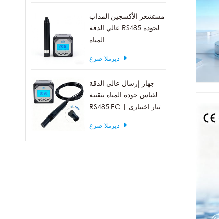
مستشعر الأكسجين المذاب
عالي الدقة RS485 لجودة
المياه
ديزملا ضرع
جهاز إرسال عالي الدقة
لقياس جودة المياه بتقنية
RS485 EC | تيار اختياري
4-20 مللي أمبير
ديزملا ضرع