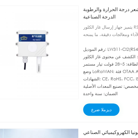
لحرارة والرطوبة ZONEWU RS485 CL2 - محول طاقة لمراقبة البيئة من
الدرجة الصناعية
يتميز جهاز إرسال غاز الكلور RS485، الذي صممته شركتنا، بسرعة الاستجابة والحساسية العالية
أداء ومعالجات دقيقة، ما يمنحه
. وهو مناسب لمراقبة تركيز غاز
لموديل: LW311-Cl2(RS485)
صناعي، وغيرها. يعتمد هذا الجهاز
على مصدر طاقة تيار مستمر بجهد واسع 50-28 فولت، ومخرج إشارة 485، وبروتوكول اتصال
ولت تيار مستمر
ModBus RTU قياسي، ويمكنه تعيين عنوان ModBus، ويمكنه تغيير معدل الباود، ويبلغ مدى الاتصال
LoRa: فئة OTAA A/C
2000 متر.
الضمان: سنة واحدة
ديزملا ضرع