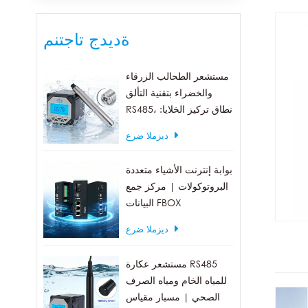
ةديدج تاجتنم
مستشعر الطحالب الزرقاء
والخضراء بتقنية التألق
RS485، نطاق تركيز الخلايا:
0-300 ألف خلية/مل
ديزملا ضرع
بوابة إنترنت الأشياء متعددة
البروتوكولات | مركز جمع
البيانات FBOX
ديزملا ضرع
مستشعر عكارة RS485
للمياه الخام ومياه الصرف
الصحي | مسبار مقياس